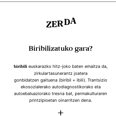
A
D
R
E
Z
Biribilizatuko gara?
euskarazko hitz-joko baten emaitza da,
biribili
zirkulartasunerantz joatera
gonbidatzen gaituena (biribil + ibili). Trantsizio
ekosozialerako autodiagnostikorako eta
autoebaluaziorako tresna bat, permakulturaren
printzipioetan oinarritzen dena.
+