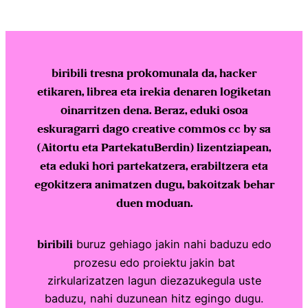
biribili tresna prokomunala da, hacker
etikaren, librea eta irekia denaren logiketan
oinarritzen dena. Beraz, eduki osoa
eskuragarri dago creative commos cc by sa
(Aitortu eta PartekatuBerdin) lizentziapean,
eta eduki hori partekatzera, erabiltzera eta
egokitzera animatzen dugu, bakoitzak behar
duen moduan.
buruz gehiago jakin nahi baduzu edo
biribili
prozesu edo proiektu jakin bat
zirkularizatzen lagun diezazukegula uste
baduzu, nahi duzunean hitz egingo dugu.