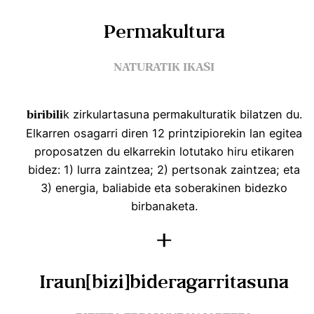
Permakultura
NATURATIK IKASI
k zirkulartasuna permakulturatik bilatzen du.
biribili
Elkarren osagarri diren 12 printzipiorekin lan egitea
proposatzen du elkarrekin lotutako hiru etikaren
bidez: 1) lurra zaintzea; 2) pertsonak zaintzea; eta
3) energia, baliabide eta soberakinen bidezko
birbanaketa.
+
Iraun[bizi]bideragarritasuna