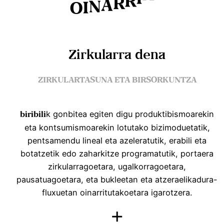
K
A
I
R
R
A
N
I
O
Zirkularra dena
ZIRKULARTASUNA ETA BIRSORKUNTZA
k gonbitea egiten digu produktibismoarekin
biribili
eta kontsumismoarekin lotutako bizimoduetatik,
pentsamendu lineal eta azeleratutik, erabili eta
botatzetik edo zaharkitze programatutik, portaera
zirkularragoetara, ugalkorragoetara,
pausatuagoetara, eta bukleetan eta atzeraelikadura-
fluxuetan oinarritutakoetara igarotzera.
+