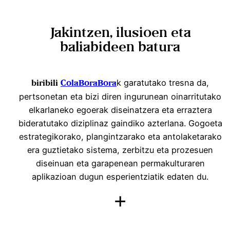
Jakintzen, ilusioen eta
baliabideen batura
k garatutako tresna da,
biribili
ColaBoraBora
pertsonetan eta bizi diren ingurunean oinarritutako
elkarlaneko egoerak diseinatzera eta erraztera
bideratutako diziplinaz gaindiko azterlana. Gogoeta
estrategikorako, plangintzarako eta antolaketarako
era guztietako sistema, zerbitzu eta prozesuen
diseinuan eta garapenean permakulturaren
aplikazioan dugun esperientziatik edaten du.
+