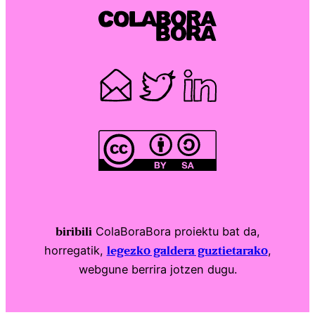
ColaBoraBora proiektu bat da,
biribili
horregatik,
,
legezko galdera guztietarako
webgune berrira jotzen dugu.