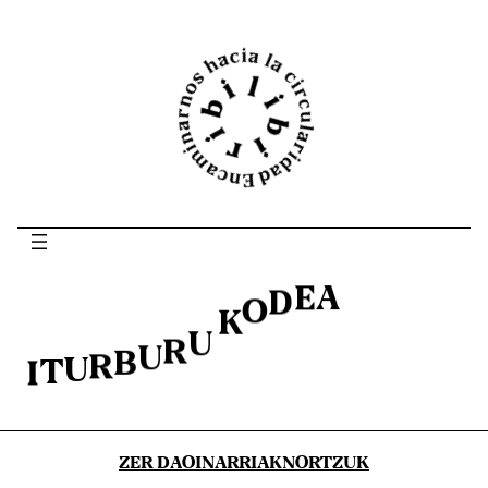
Joan
edukira
A
E
D
O
K
U
R
U
B
R
U
T
I
ZER DA
OINARRIAK
NORTZUK