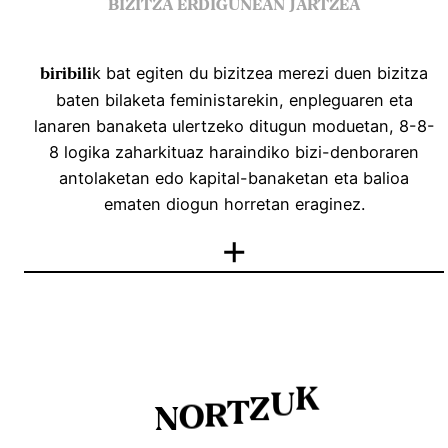
BIZITZA ERDIGUNEAN JARTZEA
k bat egiten du bizitzea merezi duen bizitza
biribili
baten bilaketa feministarekin, enpleguaren eta
lanaren banaketa ulertzeko ditugun moduetan, 8-8-
8 logika zaharkituaz haraindiko bizi-denboraren
antolaketan edo kapital-banaketan eta balioa
ematen diogun horretan eraginez.
+
K
U
Z
T
R
O
N