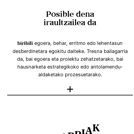
Posible dena
iraultzailea da
egoera, behar, erritmo edo lehentasun
biribili
desberdinetara egokitu daiteke. Tresna baliagarria
da, bai egoera eta proiektu zehatzetarako, bai
hausnarketa estrategikoko edo antolamendu-
aldaketako prozesuetarako.
+